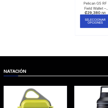
Pelican G5 RF
Field Wallet –
₡
29,380
Cartera de
IVI
Seguridad
SELECCIONAR
OPCIONES
Impermeable
¡Experimenta la ex
View y elige las g
NATACIÓN