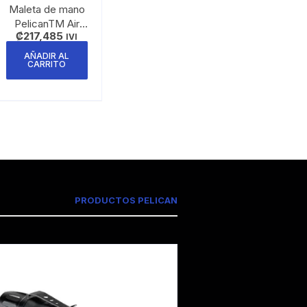
Maleta de mano
PelicanTM Air
₡
217,485
1535
IVI
AÑADIR AL
CARRITO
eta de productos
PRODUCTOS PELICAN