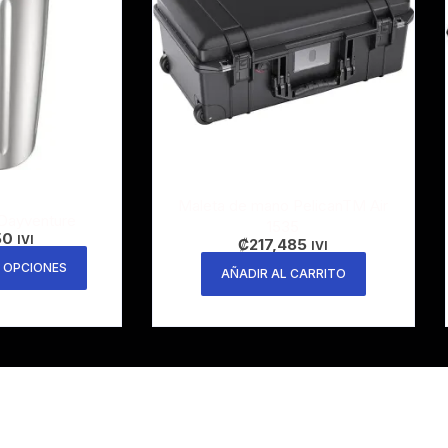
Maleta de mano PelicanTM Air
 Dayventure
1535
50
IVI
₡
217,485
IVI
 OPCIONES
AÑADIR AL CARRITO