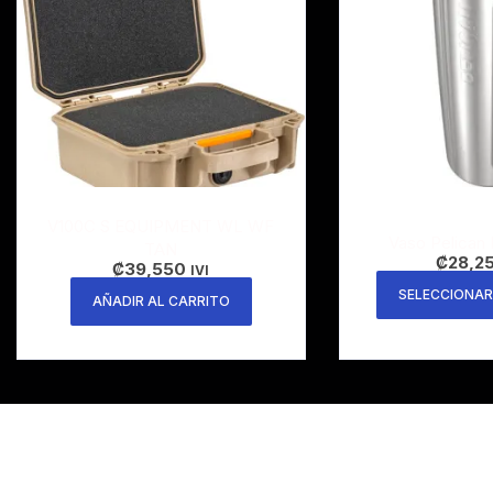
V100C S EQUIPMENT WL WF
Vaso Pelican
TAN
₡
28,2
₡
39,550
IVI
SELECCIONAR
AÑADIR AL CARRITO