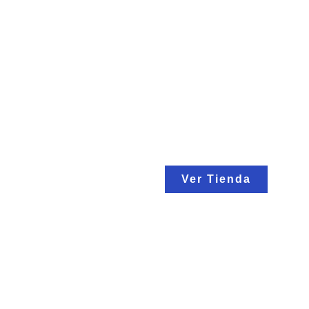
Protege Lo Que
PELICAN ES 
ROBUSTO
Ver Tienda