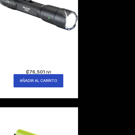
Linterna Táctica Pelican™ 7620
₡
76,501
IVI
AÑADIR AL CARRITO