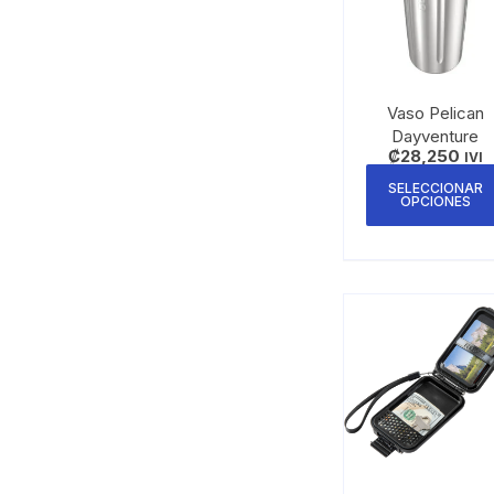
Vaso Pelican
Dayventure
₡
28,250
IVI
SELECCIONAR
OPCIONES