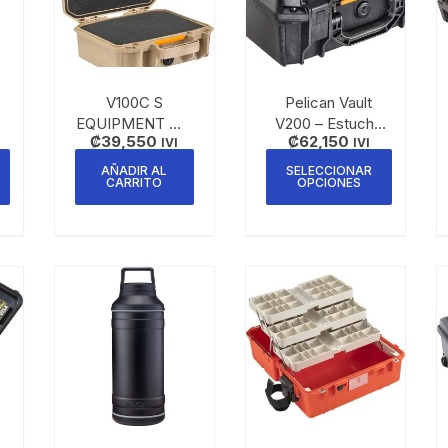
V100C S
Pelican Vault
EQUIPMENT WL
V200 – Estuche
₡
39,550
₡
62,150
WF TAN
IVI
Rígido de Alta
IVI
Resistencia
AÑADIR AL
SELECCIONAR
CARRITO
OPCIONES