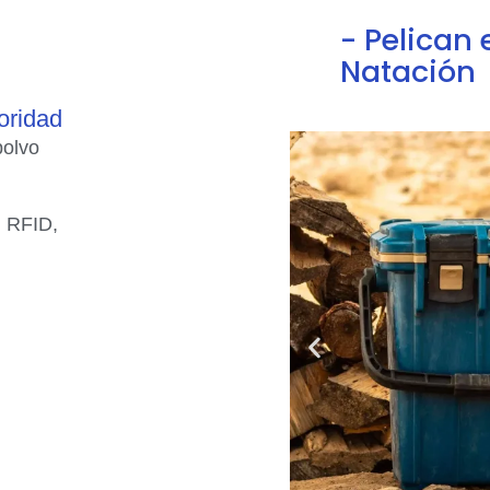
- Pelican 
Natación
ioridad
polvo
 RFID,