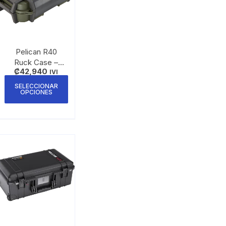
Pelican R40
Ruck Case –
₡
42,940
Caja de
IVI
Protección para
SELECCIONAR
OPCIONES
Objetos
Personales