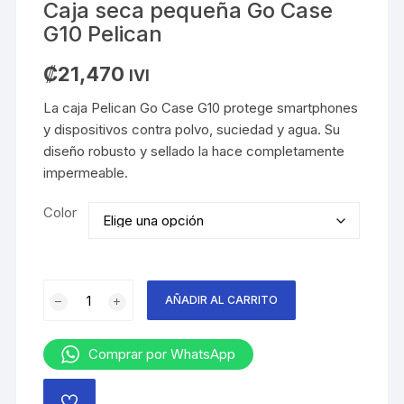
Caja seca pequeña Go Case
G10 Pelican
₡
21,470
IVI
La caja Pelican Go Case G10 protege smartphones
y dispositivos contra polvo, suciedad y agua. Su
diseño robusto y sellado la hace completamente
impermeable.
Color
Caja
AÑADIR AL CARRITO
seca
pequeña
Go
Comprar por WhatsApp
Case
G10