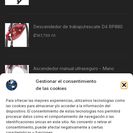
Descendedor de trabajo/rescate D4 RP880
₡
197,750
IVI
Ascendedor manual ultraseguro - Mano
izquierda RP230
Gestionar el consentimiento
₡
76,840
IVI
de las cookies
Para ofrecer las mejores experiencias, utilizamos tecnologías como
las cookies para almacenar y/o acceder a la información del
Ascendedor manual Ultrasafe - Mano
dispositivo. El consentimiento de estas tecnologías nos permitirá
procesar datos como el comportamiento de navegación o las
derecha RP240
identificaciones únicas en este sitio. No consentir o retirar el
₡
76,840
IVI
consentimiento, puede afectar negativamente a ciertas
características y funciones.