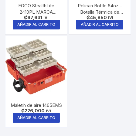
FOCO StealthLite
Pelican Bottle 64oz –
2410PL MARCA
Botella Térmica de
₡
67,631
₡
45,850
PELICAN 183 LUMENES
IVI
Acero Inoxidable
IVI
(Negro)
AÑADIR AL CARRITO
AÑADIR AL CARRITO
Maletín de aire 1465EMS
₡
226,000
IVI
AÑADIR AL CARRITO