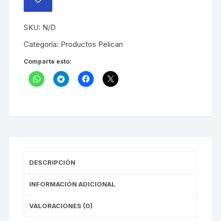
AÑADIR
Pelican
A
LA
cantidad
LISTA
SKU:
N/D
DE
DESEOS
Categoría:
Productos Pelican
Comparte esto:
DESCRIPCIÓN
INFORMACIÓN ADICIONAL
VALORACIONES (0)