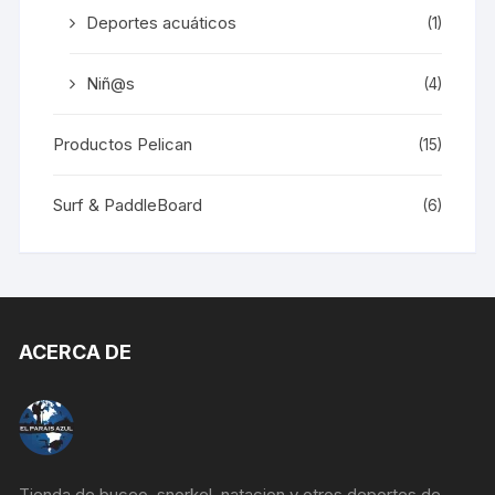
Deportes acuáticos
(1)
Niñ@s
(4)
Productos Pelican
(15)
Surf & PaddleBoard
(6)
ACERCA DE
Tienda de buceo, snorkel, natacion y otros deportes de