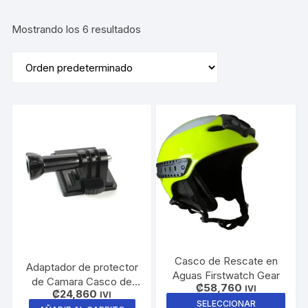
Mostrando los 6 resultados
Casco de Rescate en
Adaptador de protector
Aguas Firstwatch Gear
de Camara Casco de
₡
58,760
IVI
₡
24,860
Rescate FirstWatch
IVI
Este
SELECCIONAR