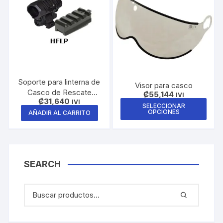
Las
opci
se
pue
elegi
en
la
Soporte para linterna de
pági
Visor para casco
Casco de Rescate
₡
55,144
IVI
de
₡
31,640
FirstWatch
IVI
Este
SELECCIONAR
prod
OPCIONES
AÑADIR AL CARRITO
prod
tiene
múlti
varia
Las
SEARCH
opci
se
pue
elegi
en