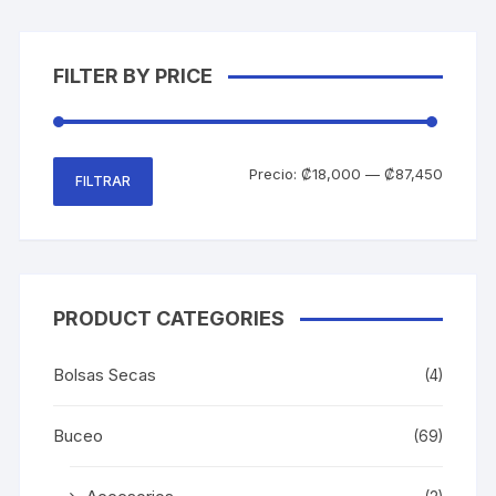
la
pági
FILTER BY PRICE
de
prod
Precio
Precio
Precio:
₡18,000
—
₡87,450
FILTRAR
mínimo
máxim
PRODUCT CATEGORIES
Bolsas Secas
(4)
Buceo
(69)