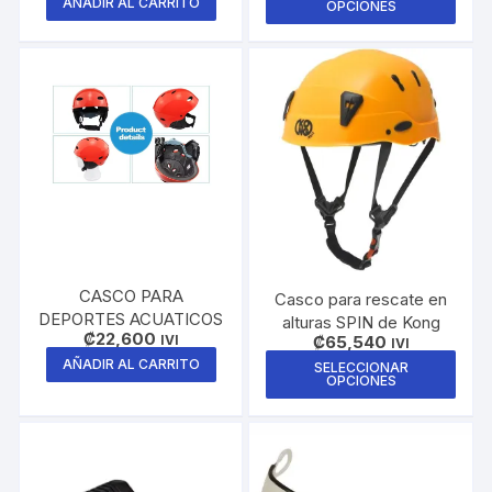
AÑADIR AL CARRITO
OPCIONES
prod
tiene
múlti
varia
Las
opci
se
pue
elegi
en
la
CASCO PARA
Casco para rescate en
pági
DEPORTES ACUATICOS
alturas SPIN de Kong
de
₡
22,600
₡
65,540
IVI
IVI
prod
Este
AÑADIR AL CARRITO
SELECCIONAR
OPCIONES
prod
tiene
múlti
varia