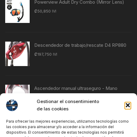
Powerview Adult Dry Combo (Mirror Lens)
₡
50,850
IVI
Descendedor de trabajo/rescate D4 RP880
₡
197,750
IVI
Ascendedor manual ultraseguro - Mano
izquierda RP230
Gestionar el consentimiento
₡
76,840
IVI
de las cookies
Para ofrecer las mejores experiencias, utilizamos tecnologías como
las cookies para almacenar y/o acceder a la información del
Ascendedor manual Ultrasafe - Mano
dispositivo. El consentimiento de estas tecnologías nos permitirá