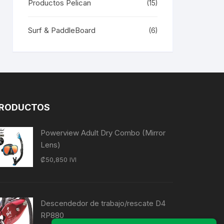
Productos Pelican
(15)
Surf & PaddleBoard
(6)
RODUCTOS
Powerview Adult Dry Combo (Mirror
Lens)
₡
50,850
IVI
Descendedor de trabajo/rescate D4
RP880