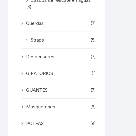
Cascos de rescate en aguas
(4)
Cuerdas
(7)
Straps
(5)
Descensores
(7)
GIRATORIOS
(1)
GUANTES
(7)
Mosquetones
(6)
POLEAS
(8)