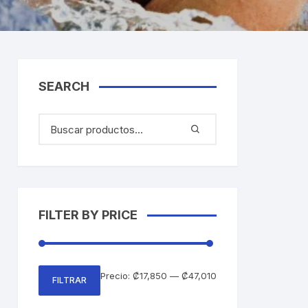
SEARCH
FILTER BY PRICE
Precio
Precio
Precio:
₡17,850
—
₡47,010
FILTRAR
mínimo
máximo