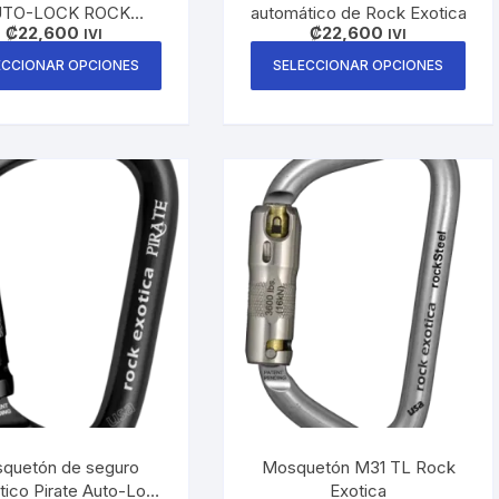
TO-LOCK ROCK
automático de Rock Exotica
₡
22,600
₡
22,600
EXOTICA
IVI
IVI
Este
Este
ECCIONAR OPCIONES
SELECCIONAR OPCIONES
producto
pro
tiene
tien
múltiples
múlt
variantes.
vari
Las
Las
opciones
opc
se
se
pueden
pue
elegir
eleg
en
en
la
la
página
pági
de
de
producto
pro
quetón de seguro
Mosquetón M31 TL Rock
tico Pirate Auto-Lock
Exotica