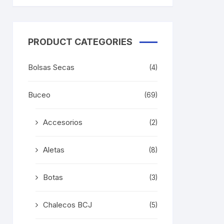
ducto
PRODUCT CATEGORIES
e
iples
Bolsas Secas
(4)
antes.
Buceo
iones
(69)
den
Accesorios
(2)
ir
Aletas
(8)
na
Botas
(3)
ducto
Chalecos BCJ
(5)