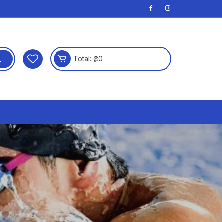
Total:
₡
0