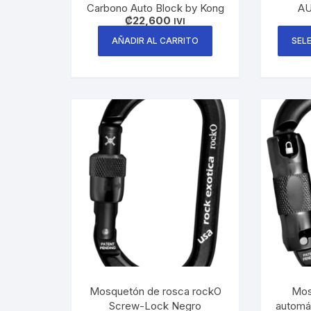
Carbono Auto Block by Kong
AU
₡
22,600
IVI
AÑADIR AL CARRITO
SEL
Mosquetón de rosca rockO
Mos
Screw-Lock Negro
automá