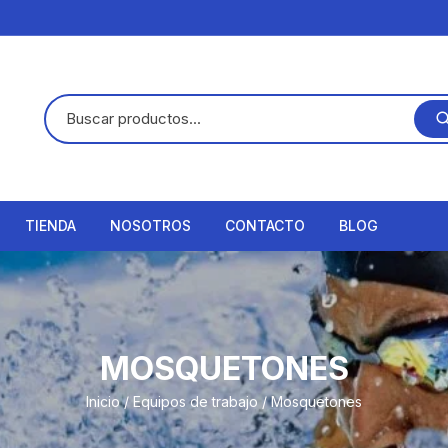
TIENDA
NOSOTROS
CONTACTO
BLOG
MOSQUETONES
Inicio
/
Equipos de trabajo
/ Mosquetones