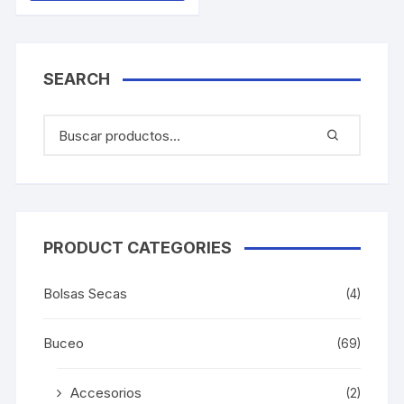
tiene
múltiples
variantes.
SEARCH
Las
opciones
se
pueden
elegir
en
la
página
PRODUCT CATEGORIES
de
producto
Bolsas Secas
(4)
Buceo
(69)
Accesorios
(2)