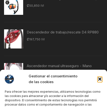
₡
50,850
IVI
Descendedor de trabajo/rescate D4 RP880
₡
197,750
IVI
Ascendedor manual ultraseguro - Mano
izquierda RP230
Gestionar el consentimiento
₡
76,840
IVI
de las cookies
Para ofrecer las mejores experiencias, utilizamos tecnologías como
las cookies para almacenar y/o acceder a la información del
Ascendedor manual Ultrasafe - Mano
dispositivo. El consentimiento de estas tecnologías nos permitirá
procesar datos como el comportamiento de navegación o las
derecha RP240