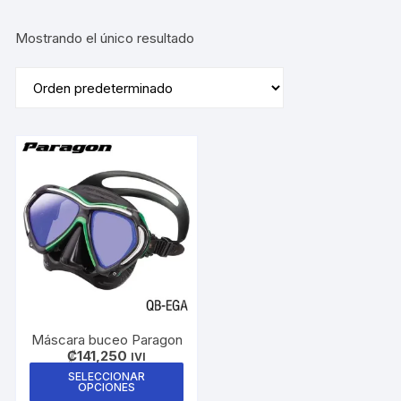
Mostrando el único resultado
Máscara buceo Paragon
₡
141,250
IVI
Este
SELECCIONAR
OPCIONES
producto