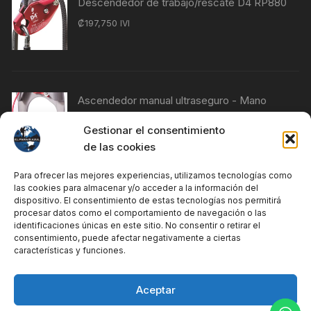
Descendedor de trabajo/rescate D4 RP880
₡
197,750
IVI
Ascendedor manual ultraseguro - Mano
izquierda RP230
Gestionar el consentimiento
₡
76,840
IVI
de las cookies
Para ofrecer las mejores experiencias, utilizamos tecnologías como
las cookies para almacenar y/o acceder a la información del
Ascendedor manual Ultrasafe - Mano
dispositivo. El consentimiento de estas tecnologías nos permitirá
procesar datos como el comportamiento de navegación o las
derecha RP240
identificaciones únicas en este sitio. No consentir o retirar el
₡
76,840
IVI
consentimiento, puede afectar negativamente a ciertas
características y funciones.
Aceptar