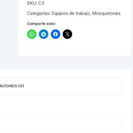
LISTA
SKU:
C3
DE
cantidad
DESEOS
Categorías:
Equipos de trabajo
,
Mosquetones
Comparte esto:
ACIONES (0)