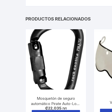
PRODUCTOS RELACIONADOS
Mosquetón de seguro
automático Pirate Auto-Lock
₡
22,035
Negro
IVI