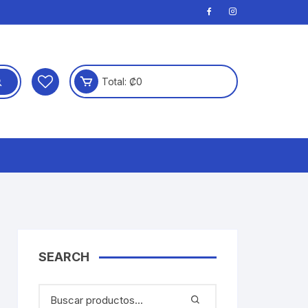
Total:
₡
0
SEARCH