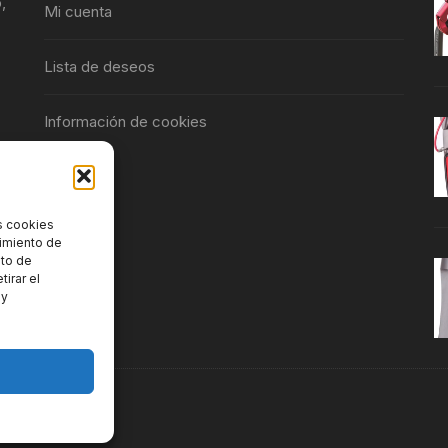
,
Mi cuenta
Lista de deseos
Información de cookies
s cookies
timiento de
nto de
tirar el
 y