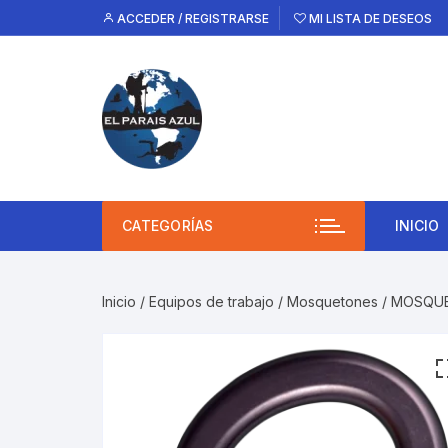
Saltar
ACCEDER / REGISTRARSE
MI LISTA DE DESEOS
al
contenido
CATEGORÍAS
INICIO
Inicio
/
Equipos de trabajo
/
Mosquetones
/ MOSQUE