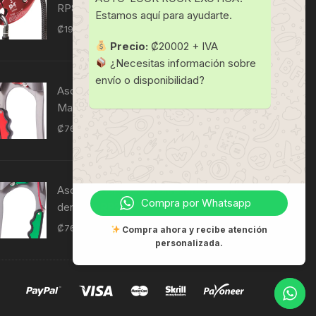
RP880
Estamos aquí para ayudarte.
₡
197,750
IVI
Precio:
₡20002 + IVA
¿Necesitas información sobre
envío o disponibilidad?
Ascendedor manual ultraseguro -
Mano izquierda RP230
₡
76,840
IVI
Ascendedor manual Ultrasafe - Mano
Compra por Whatsapp
derecha RP240
₡
76,840
IVI
Compra ahora y recibe atención
personalizada.