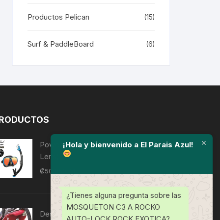
Productos Pelican
(15)
Surf & PaddleBoard
(6)
RODUCTOS
¡Hola y bienvenido a El Parais Azul!
Powerview Adult Dry Combo (Mirror
Lens)
₡
50,850
IVI
¿Tienes alguna pregunta sobre las
MOSQUETON C3 A ROCKO
Descendedor de trabajo/rescate D4
AUTO-LOCK ROCK EXOTICA?