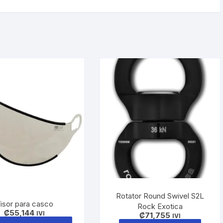
Rotator Round Swivel S2L
Visor para casco
Rock Exotica
₡
55,144
IVI
₡
71,755
IVI
Este