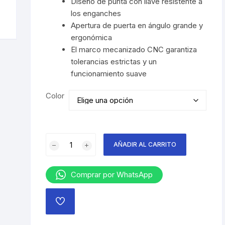
Diseño de punta con llave resistente a
los enganches
Apertura de puerta en ángulo grande y
ergonómica
El marco mecanizado CNC garantiza
tolerancias estrictas y un
funcionamiento suave
Color
MOSQUETON
AÑADIR AL CARRITO
C3
A
ROCKO
Comprar por WhatsApp
AUTO-
LOCK
AÑADIR
ROCK
A
LA
EXOTICA