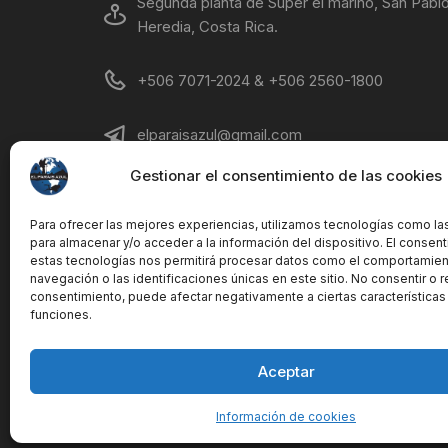
Segunda planta de Super el marino, San Pablo
Heredia, Costa Rica.
+506 7071-2024 & +506 2560-1800
elparaisazul@gmail.com
Gestionar el consentimiento de las cookies
Lunes - Viernes 8AM - 7 PM Sábados 8AM-
12PM
Para ofrecer las mejores experiencias, utilizamos tecnologías como la
para almacenar y/o acceder a la información del dispositivo. El consen
estas tecnologías nos permitirá procesar datos como el comportamie
navegación o las identificaciones únicas en este sitio. No consentir o re
consentimiento, puede afectar negativamente a ciertas características
funciones.
Aceptar
Copyright © El Parais Azul S.A. All rights reserved.
Información de cookies