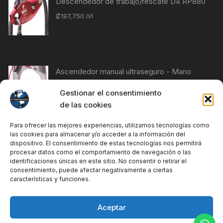
Descendedor de trabajo/rescate D4 RP880
₡
197,750
IVI
Ascendedor manual ultraseguro - Mano
izquierda RP230
Gestionar el consentimiento
₡
76,840
IVI
de las cookies
Para ofrecer las mejores experiencias, utilizamos tecnologías como
las cookies para almacenar y/o acceder a la información del
Ascendedor manual Ultrasafe - Mano
dispositivo. El consentimiento de estas tecnologías nos permitirá
procesar datos como el comportamiento de navegación o las
derecha RP240
identificaciones únicas en este sitio. No consentir o retirar el
₡
76,840
IVI
consentimiento, puede afectar negativamente a ciertas
características y funciones.
Aceptar