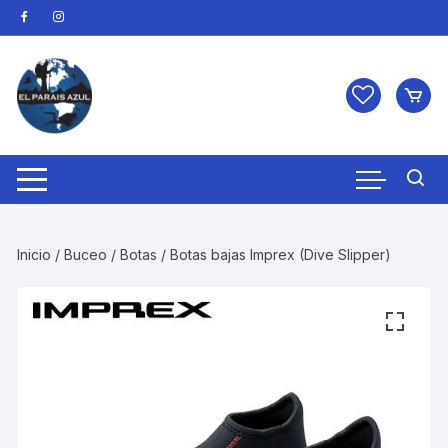
Saltar
al
contenido
Inicio
/
Buceo
/
Botas
/ Botas bajas Imprex (Dive Slipper)