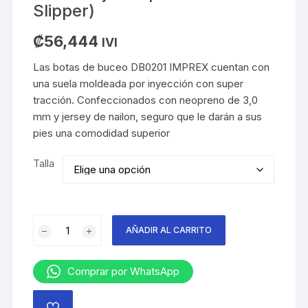
Slipper)
₡
56,444
IVI
Las botas de buceo DB0201 IMPREX cuentan con
una suela moldeada por inyección con super
tracción. Confeccionados con neopreno de 3,0
mm y jersey de nailon, seguro que le darán a sus
pies una comodidad superior
Talla
Botas
AÑADIR AL CARRITO
bajas
Imprex
(Dive
Comprar por WhatsApp
Slipper)
cantidad