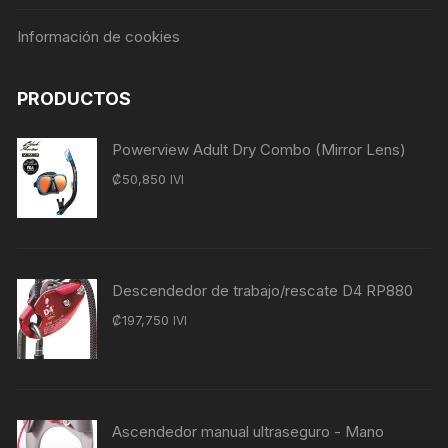
Información de cookies
PRODUCTOS
Powerview Adult Dry Combo (Mirror Lens)
₡
50,850
IVI
Descendedor de trabajo/rescate D4 RP880
₡
197,750
IVI
Ascendedor manual ultraseguro - Mano