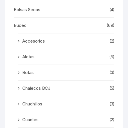
producto
Bolsas Secas
(4)
Buceo
(69)
Accesorios
(2)
Aletas
(8)
Botas
(3)
Chalecos BCJ
(5)
Chuchillos
(3)
Guantes
(2)