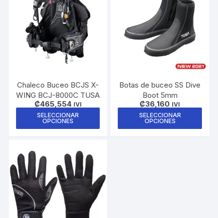
Chaleco Buceo BCJS X-
Botas de buceo SS Dive
WING BCJ-8000C TUSA
Boot 5mm
₡
465,554
₡
36,160
IVI
IVI
Este
Este
SELECCIONAR
SELECCIONAR
OPCIONES
OPCIONES
producto
prod
tiene
tiene
múltiples
múlti
variantes.
varia
Las
Las
opciones
opci
se
se
pueden
pue
elegir
elegi