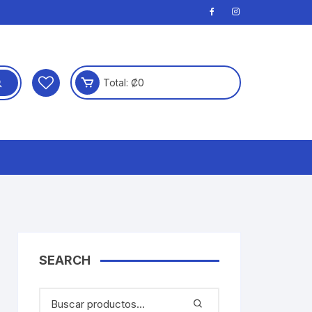
Total:
₡
0
SEARCH