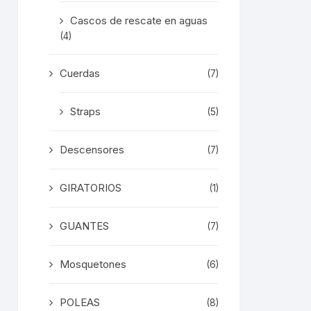
na
Cascos de rescate en aguas
ducto
(4)
Cuerdas
(7)
Straps
(5)
Descensores
(7)
GIRATORIOS
(1)
GUANTES
(7)
Mosquetones
(6)
POLEAS
(8)