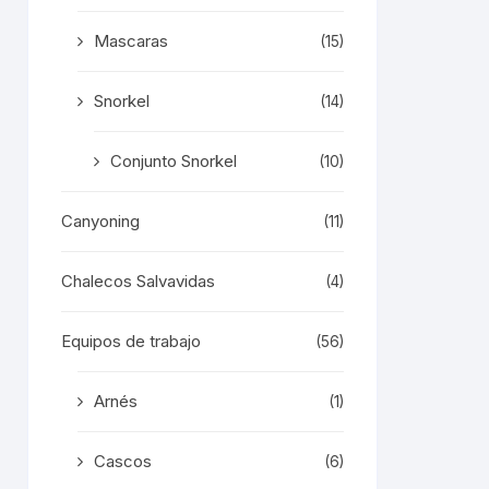
Mascaras
(15)
Snorkel
(14)
Conjunto Snorkel
(10)
ducto
Canyoning
(11)
e
iples
Chalecos Salvavidas
antes.
(4)
iones
Equipos de trabajo
(56)
den
Arnés
(1)
ir
Cascos
(6)