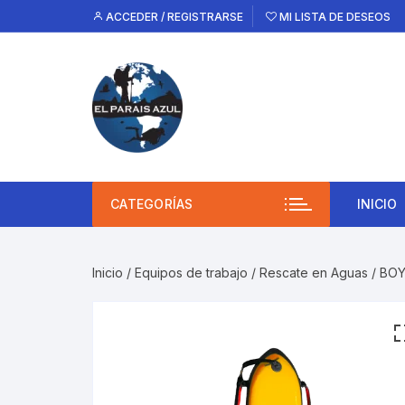
Saltar
ACCEDER / REGISTRARSE
MI LISTA DE DESEOS
al
contenido
CATEGORÍAS
INICIO
Inicio
/
Equipos de trabajo
/
Rescate en Aguas
/ BOY