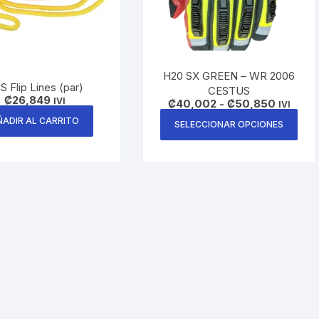
H20 SX GREEN – WR 2006
S Flip Lines (par)
CESTUS
₡
26,849
IVI
Rango
₡
40,002
-
₡
50,850
IVI
de
Este
ÑADIR AL CARRITO
precios:
SELECCIONAR OPCIONES
pro
desde
₡40,002
tien
hasta
₡50,850
múlt
vari
Las
opc
se
pue
eleg
en
la