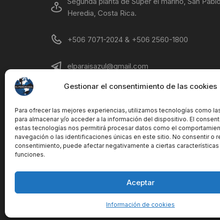
Segunda planta de Super el marino, San Pablo
Heredia, Costa Rica.
+506 7071-2024 & +506 2560-1800
elparaisazul@gmail.com
Gestionar el consentimiento de las cookies
Lunes - Viernes 8AM - 7 PM Sábados 8AM-
12PM
Para ofrecer las mejores experiencias, utilizamos tecnologías como la
para almacenar y/o acceder a la información del dispositivo. El consen
estas tecnologías nos permitirá procesar datos como el comportamie
navegación o las identificaciones únicas en este sitio. No consentir o re
consentimiento, puede afectar negativamente a ciertas características
funciones.
Aceptar
Copyright © El Parais Azul S.A. All rights reserved.
Información de cookies