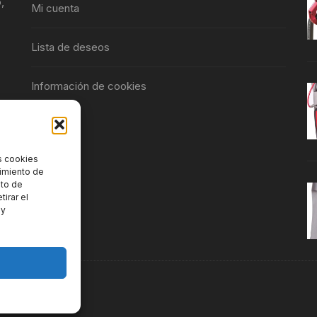
,
Mi cuenta
Lista de deseos
Información de cookies
s cookies
timiento de
nto de
tirar el
 y