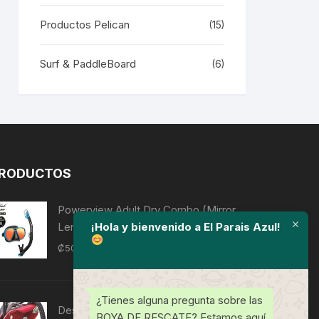
Productos Pelican
(15)
Surf & PaddleBoard
(6)
RODUCTOS
Powerview Adult Dry Combo (Mirror
¡Hola y bienvenido a El Parais Azul!
Lens)
₡
50,850
IVI
¿Tienes alguna pregunta sobre las
Descendedor de trabajo/rescate D4
BOYA DE RESCATE? Estamos aquí