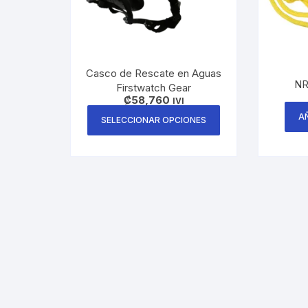
Casco de Rescate en Aguas
NR
Firstwatch Gear
₡
58,760
IVI
Este
A
SELECCIONAR OPCIONES
producto
tiene
múltiples
variantes.
Las
opciones
se
pueden
elegir
en
la