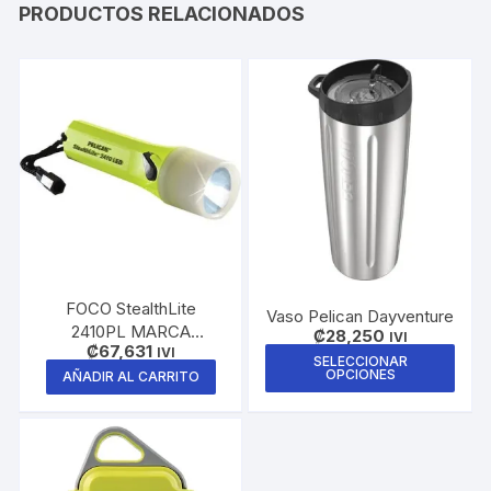
PRODUCTOS RELACIONADOS
FOCO StealthLite
Vaso Pelican Dayventure
2410PL MARCA
₡
28,250
IVI
₡
67,631
PELICAN 183 LUMENES
IVI
Este
SELECCIONAR
OPCIONES
AÑADIR AL CARRITO
prod
tiene
múlti
varia
Las