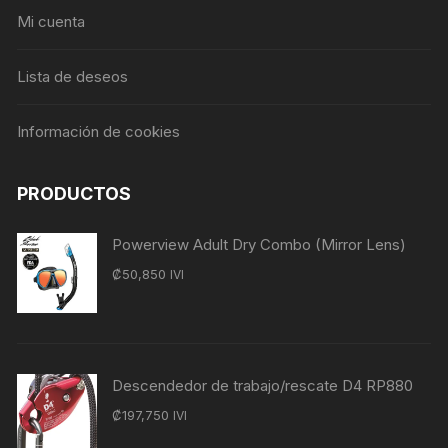
Mi cuenta
Lista de deseos
Información de cookies
PRODUCTOS
Powerview Adult Dry Combo (Mirror Lens)
₡
50,850
IVI
Descendedor de trabajo/rescate D4 RP880
₡
197,750
IVI