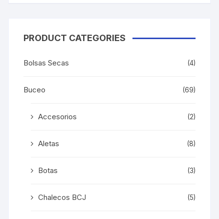
en
la
página
PRODUCT CATEGORIES
de
producto
Bolsas Secas
(4)
Buceo
(69)
Accesorios
(2)
Aletas
(8)
Botas
(3)
Chalecos BCJ
(5)