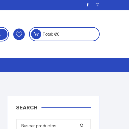
Total:
₡
0
SEARCH