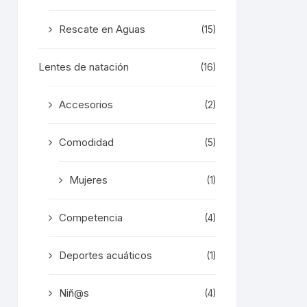
ducto
Rescate en Aguas
(15)
Lentes de natación
(16)
Accesorios
(2)
Comodidad
(5)
Mujeres
(1)
Competencia
(4)
Deportes acuáticos
(1)
Niñ@s
(4)