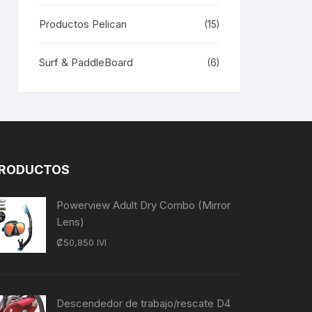
Productos Pelican
(15)
Surf & PaddleBoard
(6)
RODUCTOS
Powerview Adult Dry Combo (Mirror
Lens)
₡
50,850
IVI
Descendedor de trabajo/rescate D4