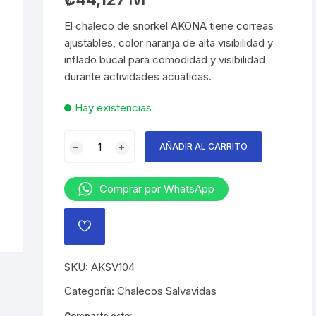
IVI
El chaleco de snorkel AKONA tiene correas
ajustables, color naranja de alta visibilidad y
inflado bucal para comodidad y visibilidad
durante actividades acuáticas.
Hay existencias
Chaleco
AÑADIR AL CARRITO
Salvavidas
de
snorkel
Comprar por WhatsApp
AKONA
cantidad
AÑADIR
A
LA
LISTA
SKU:
AKSV104
DE
DESEOS
Categoría:
Chalecos Salvavidas
Comparte esto: