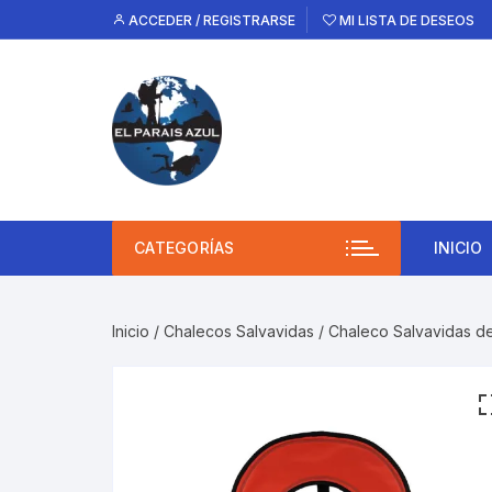
Saltar
ACCEDER / REGISTRARSE
MI LISTA DE DESEOS
al
contenido
CATEGORÍAS
INICIO
Inicio
/
Chalecos Salvavidas
/ Chaleco Salvavidas d