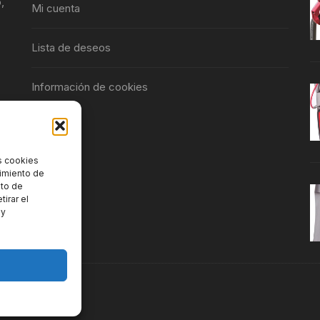
,
Mi cuenta
Lista de deseos
Información de cookies
s cookies
timiento de
nto de
tirar el
 y