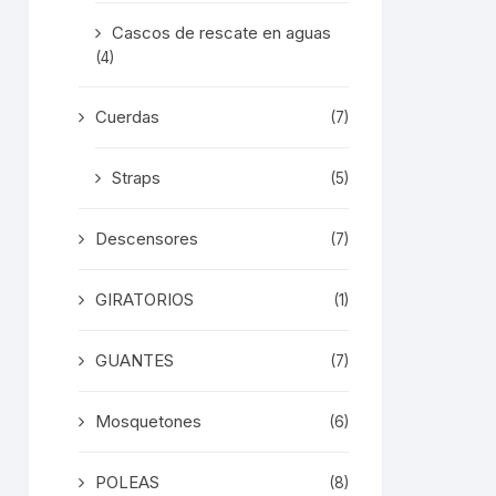
Cascos de rescate en aguas
(4)
Cuerdas
(7)
Straps
(5)
ducto
e
Descensores
(7)
iples
antes.
GIRATORIOS
(1)
iones
GUANTES
(7)
den
ir
Mosquetones
(6)
POLEAS
na
(8)