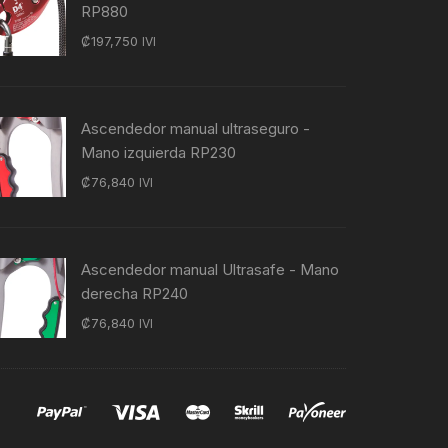
RP880
₡
197,750
IVI
Ascendedor manual ultraseguro -
Mano izquierda RP230
₡
76,840
IVI
Ascendedor manual Ultrasafe - Mano
derecha RP240
₡
76,840
IVI