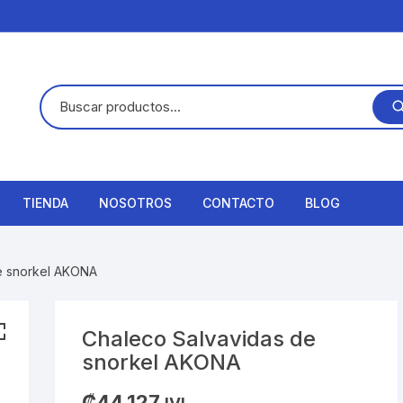
TIENDA
NOSOTROS
CONTACTO
BLOG
e snorkel AKONA
Chaleco Salvavidas de
snorkel AKONA
₡
44,127