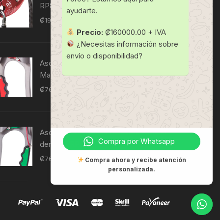
RP880
ayudarte.
₡
197,750
IVI
Precio:
₡160000.00 + IVA
¿Necesitas información sobre
envío o disponibilidad?
Ascendedor manual ultraseguro -
Mano izquierda RP230
₡
76,840
IVI
Ascendedor manual Ultrasafe - Mano
Compra por Whatsapp
derecha RP240
₡
76,840
IVI
Compra ahora y recibe atención
personalizada.