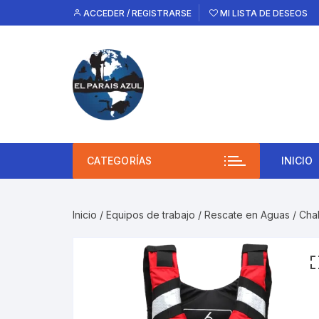
Saltar
ACCEDER / REGISTRARSE
MI LISTA DE DESEOS
al
contenido
CATEGORÍAS
INICIO
Inicio
/
Equipos de trabajo
/
Rescate en Aguas
/ Cha