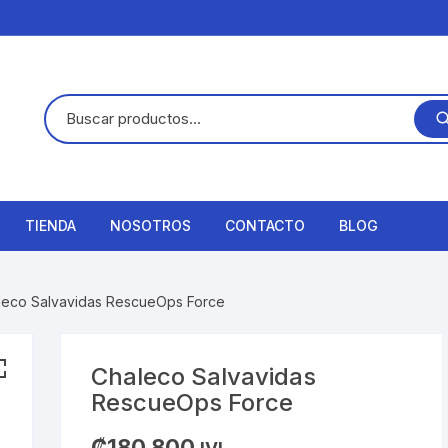
TIENDA
NOSOTROS
CONTACTO
BLOG
leco Salvavidas RescueOps Force
Chaleco Salvavidas
RescueOps Force
₡
180,800