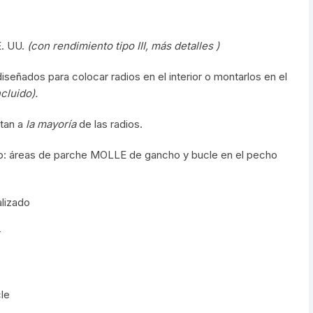
E. UU.
(con rendimiento tipo III,
más detalles
)
señados para colocar radios en el interior o montarlos en el
cluido).
ptan a
la mayoría
de las radios.
echo: áreas de parche MOLLE de gancho y bucle en el pecho
alizado
r
cle