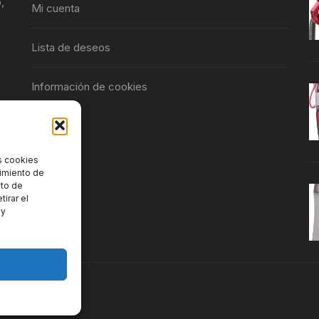
,
Mi cuenta
Lista de deseos
Información de cookies
s cookies
timiento de
nto de
tirar el
 y