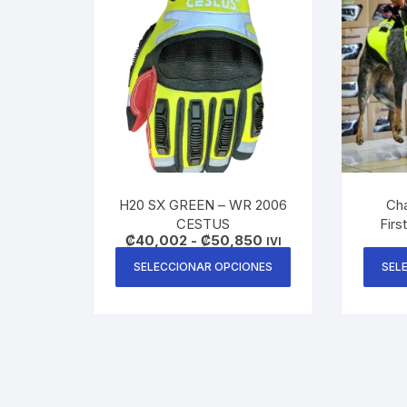
H20 SX GREEN – WR 2006
Ch
CESTUS
Firs
Rango
₡
40,002
-
₡
50,850
IVI
de
Este
precios:
SELECCIONAR OPCIONES
SEL
producto
desde
₡40,002
tiene
hasta
₡50,850
múltiples
variantes.
Las
opciones