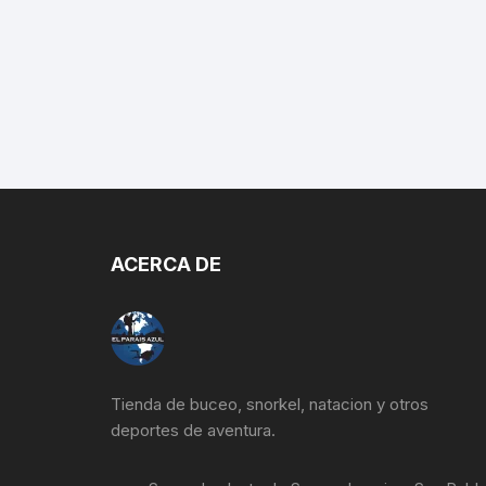
se
pueden
elegir
en
la
página
de
producto
ACERCA DE
Tienda de buceo, snorkel, natacion y otros
deportes de aventura.