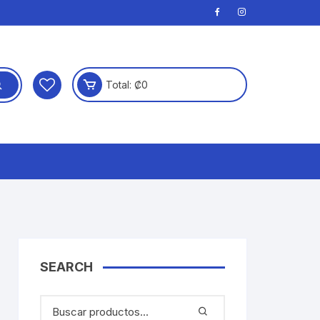
Total:
₡
0
SEARCH