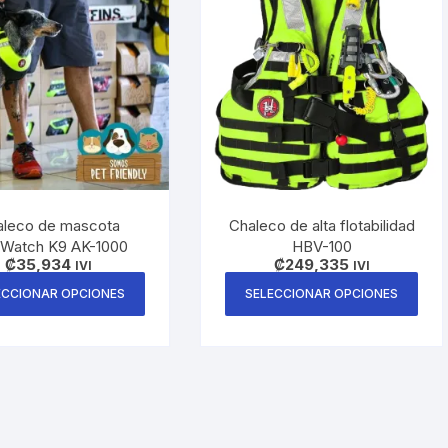
aleco de mascota
Chaleco de alta flotabilidad
tWatch K9 AK-1000
HBV-100
₡
35,934
₡
249,335
IVI
IVI
Este
Este
ECCIONAR OPCIONES
SELECCIONAR OPCIONES
producto
pro
tiene
tien
múltiples
múlt
variantes.
vari
Las
Las
opciones
opc