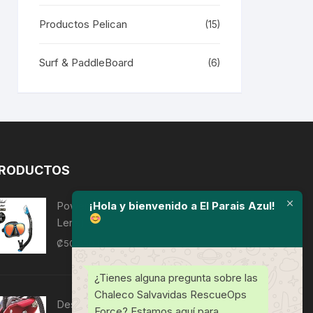
den
Productos Pelican
(15)
ir
Surf & PaddleBoard
(6)
na
ducto
RODUCTOS
¡Hola y bienvenido a El Parais Azul!
Powerview Adult Dry Combo (Mirror
Lens)
₡
50,850
IVI
¿Tienes alguna pregunta sobre las
Chaleco Salvavidas RescueOps
Descendedor de trabajo/rescate D4
Force? Estamos aquí para