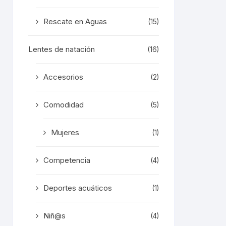
Rescate en Aguas
(15)
Lentes de natación
(16)
Accesorios
(2)
Comodidad
(5)
Mujeres
(1)
ducto
Competencia
(4)
e
iples
Deportes acuáticos
(1)
antes.
iones
Niñ@s
(4)