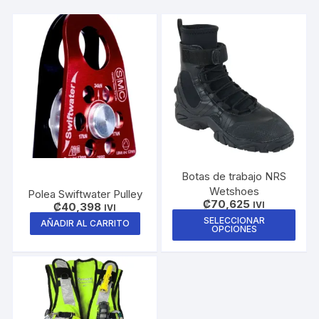
Botas de trabajo NRS
Wetshoes
Polea Swiftwater Pulley
₡
70,625
IVI
₡
40,398
IVI
Este
SELECCIONAR
AÑADIR AL CARRITO
OPCIONES
prod
tiene
múlti
varia
Las