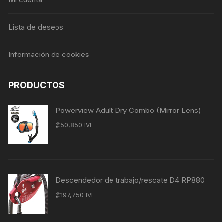
Lista de deseos
Información de cookies
PRODUCTOS
Powerview Adult Dry Combo (Mirror Lens)
₡
50,850
IVI
Descendedor de trabajo/rescate D4 RP880
₡
197,750
IVI