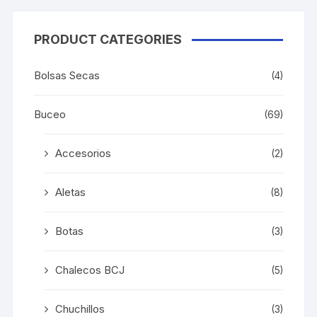
la
página
PRODUCT CATEGORIES
de
producto
Bolsas Secas
(4)
Buceo
(69)
Accesorios
(2)
Aletas
(8)
Botas
(3)
Chalecos BCJ
(5)
Chuchillos
(3)