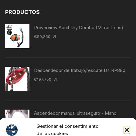
PRODUCTOS
Powerview Adult Dry Combo (Mirror Lens)
₡
50,850
IVI
Descendedor de trabajo/rescate D4 RP880
₡
197,750
IVI
Ascendedor manual ultraseguro - Mano
izquierda RP230
Gestionar el consentimiento
₡
76,840
IVI
de las cookies