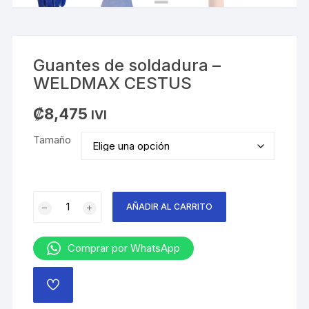
Guantes de soldadura –
WELDMAX CESTUS
₡
8,475
IVI
Tamaño
Guantes
AÑADIR AL CARRITO
de
soldadura
-
Comprar por WhatsApp
WELDMAX
CESTUS
AÑADIR
cantidad
A