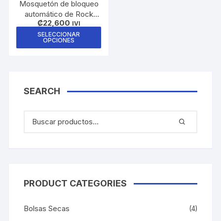
Mosquetón de bloqueo
pági
automático de Rock
de
₡
22,600
Exotica
IVI
prod
Este
SELECCIONAR
OPCIONES
producto
tiene
múltiples
variantes.
SEARCH
Las
opciones
se
pueden
elegir
en
la
página
PRODUCT CATEGORIES
de
producto
Bolsas Secas
(4)