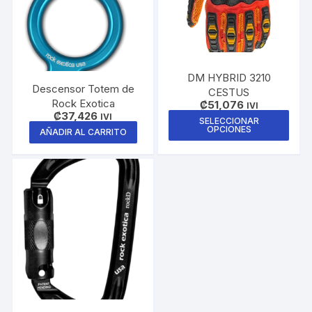
DM HYBRID 3210
Descensor Totem de
CESTUS
Rock Exotica
₡
51,076
IVI
₡
37,426
Este
IVI
SELECCIONAR
OPCIONES
AÑADIR AL CARRITO
prod
tiene
múlti
varia
Las
opci
se
pue
elegi
en
la